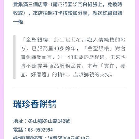
費集滿三個店章（請自行蓋於空白紙張上，兌換時
影片專區
收取），來店拍照打卡按讚加分享，就送紅線銀飾
體驗活動報名
一條
演出時刻表
「金聖銀樓」於宜蘭縣冬山鄉人情純樸的地
方，已服務屆40多餘年，「金聖銀樓」對台
常見問題
灣金飾業而言，是一個重要的歷程碑，未來也
將不斷提昇商品服務品質，本著「實在、便
下載專區
宜、好厝邊」的精神，回饋鄉親的支持。
失物招領
瑞珍香餅舖
旅宿合作優惠資訊
地址：冬山鄉冬山路142號
Language
電話：03-9592994
綠博期間優惠：消費滿200元折10元