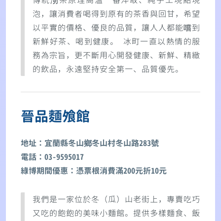
傳統沏茶原理高溫一番淬取、純手工現點現
泡，讓消費者喝得到原有的茶香與回甘，希望
以平實的價格、優良的品質，讓人人都能嚐到
新鮮好茶、喝到健康。 冰町一直以熱情的服
務為宗旨，更不斷用心開發健康、新鮮、精緻
的飲品，永遠堅持安全第一、品質優先。
晉品麵飧館
地址：宜蘭縣冬山鄉冬山村冬山路283號
電話：03-9595017
綠博期間優惠：憑票根消費滿200元折10元
我們是一家位於冬（瓜）山老街上，專賣吃巧
又吃的飽飽的美味小麵館。提供多樣麵食、飯