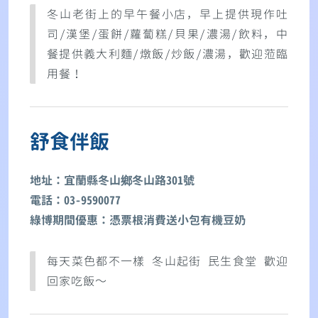
冬山老街上的早午餐小店，早上提供現作吐
司/漢堡/蛋餅/蘿蔔糕/貝果/濃湯/飲料，中
餐提供義大利麵/燉飯/炒飯/濃湯，歡迎蒞臨
用餐！
舒食伴飯
地址：宜蘭縣冬山鄉冬山路301號
電話：03-9590077
綠博期間優惠：憑票根消費送小包有機豆奶
每天菜色都不一樣 冬山起街 民生食堂 歡迎
回家吃飯～