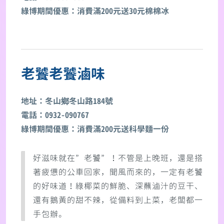
綠博期間優惠：消費滿200元送30元棉棉冰
老饕老饕滷味
地址：冬山鄉冬山路184號
電話：0932-090767
綠博期間優惠：消費滿200元送科學麵一份
好滋味就在”老饕”！不管是上晚班，還是搭
著疲憊的公車回家，聞風而來的，一定有老饕
的好味道！綠椰菜的鮮脆、深蘸滷汁的豆干、
還有鵝黃的甜不辣，從備料到上菜，老闆都一
手包辦。