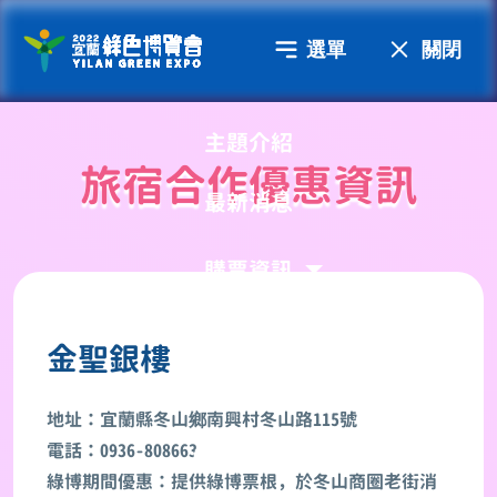
選單
關閉
主題介紹
旅宿合作優惠資訊
最新消息
購票資訊
交通資訊
金聖銀樓
場館介紹
地址：宜蘭縣冬山鄉南興村冬山路115號
電話：0936-808663
Google導航
綠博期間優惠：提供綠博票根，於冬山商圈老街消