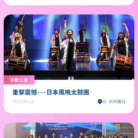
活動公告
重擊震憾---日本風鳴太鼓團
2022/04/14
A5 水岸舞台