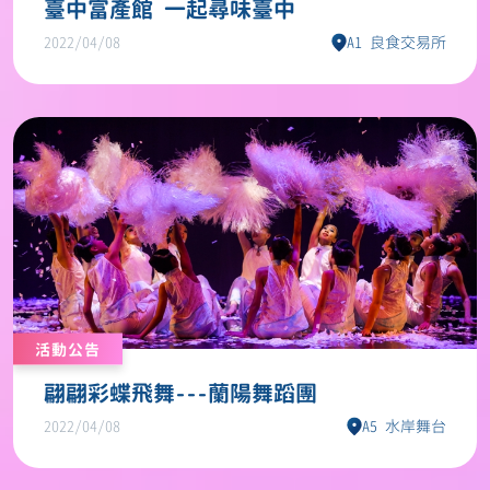
臺中富產館 一起尋味臺中
2022/04/08
A1 良食交易所
活動公告
翩翩彩蝶飛舞---蘭陽舞蹈團
2022/04/08
A5 水岸舞台