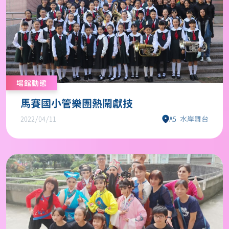
場館動態
馬賽國小管樂團熱鬧獻技
2022/04/11
A5 水岸舞台