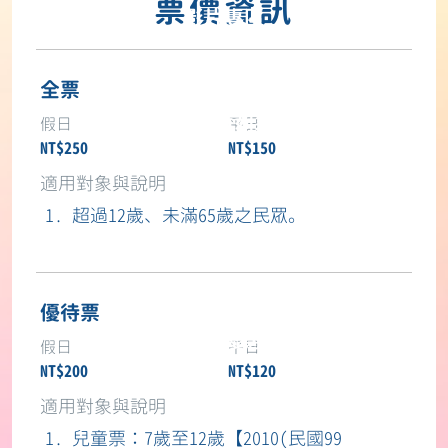
票價資訊
影片專區
體驗活動報名
全票
演出時刻表
NT$250
NT$150
常見問題
超過12歲、未滿65歲之民眾。
下載專區
失物招領
優待票
旅宿合作優惠資訊
NT$200
NT$120
Language
兒童票：7歲至12歲【2010(民國99