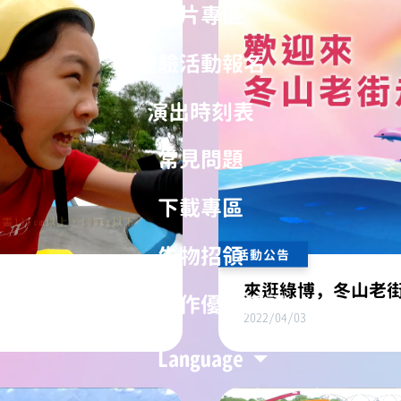
影片專區
體驗活動報名
演出時刻表
常見問題
下載專區
失物招領
活動公告
來逛綠博，冬山老
旅宿合作優惠資訊
2022/04/03
Language